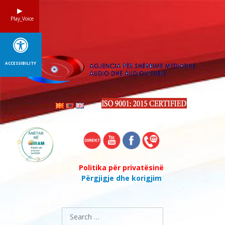
Skip
to
Play_Voice
content
ACCESSIBILITY
Politika për privatësinë
Përgjigje dhe korigjim
Search
for: