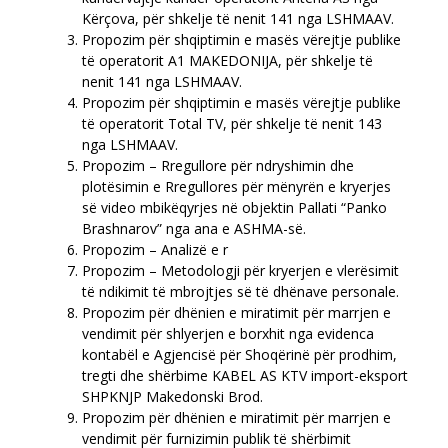
Kërçova, për shkelje të nenit 141 nga LSHMAAV.
Propozim për shqiptimin e masës vërejtje publike
të operatorit A1 MAKEDONIJA, për shkelje të
nenit 141 nga LSHMAAV.
Propozim për shqiptimin e masës vërejtje publike
të operatorit Total TV, për shkelje të nenit 143
nga LSHMAAV.
Propozim – Rregullore për ndryshimin dhe
plotësimin e Rregullores për mënyrën e kryerjes
së video mbikëqyrjes në objektin Pallati “Panko
Brashnarov” nga ana e ASHMA-së.
Propozim – Analizë e r
Propozim – Metodologji për kryerjen e vlerësimit
të ndikimit të mbrojtjes së të dhënave personale.
Propozim për dhënien e miratimit për marrjen e
vendimit për shlyerjen e borxhit nga evidenca
kontabël e Agjencisë për Shoqërinë për prodhim,
tregti dhe shërbime KABEL AS KTV import-eksport
SHPKNJP Makedonski Brod.
Propozim për dhënien e miratimit për marrjen e
vendimit për furnizimin publik të shërbimit