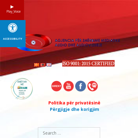
Skip
to
Play_Voice
content
ACCESSIBILITY
Politika për privatësinë
Përgjigje dhe korigjim
Search
for: