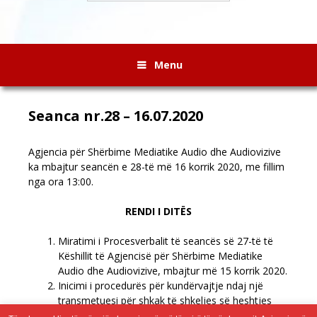
Menu
Seanca nr.28 – 16.07.2020
Agjencia për Shërbime Mediatike Audio dhe Audiovizive
ka mbajtur seancën e 28-të më 16 korrik 2020, me fillim
nga ora 13:00.
RENDI I DITËS
Miratimi i Procesverbalit të seancës së 27-të të
Këshillit të Agjencisë për Shërbime Mediatike
Audio dhe Audiovizive, mbajtur më 15 korrik 2020.
Inicimi i procedurës për kundërvajtje ndaj një
transmetuesi për shkak të shkeljes së heshtjes
zgjedhore.