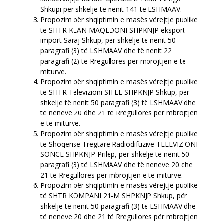
Shkupi për shkelje të nenit 141 të LSHMAAV.
Propozim për shqiptimin e masës vërejtje publike
të SHTR KLAN MAQEDONI SHPKNJP eksport –
import Saraj Shkup, për shkelje të nenit 50
paragrafi (3) të LSHMAAV dhe të nenit 22
paragrafi (2) të Rregullores për mbrojtjen e të
miturve.
Propozim për shqiptimin e masës vërejtje publike
të SHTR Televizioni SITEL SHPKNJP Shkup, për
shkelje të nenit 50 paragrafi (3) të LSHMAAV dhe
të neneve 20 dhe 21 të Rregullores për mbrojtjen
e të miturve.
Propozim për shqiptimin e masës vërejtje publike
të Shoqërisë Tregtare Radiodifuzive TELEVIZIONI
SONCE SHPKNJP Prilep, për shkelje të nenit 50
paragrafi (3) të LSHMAAV dhe të neneve 20 dhe
21 të Rregullores për mbrojtjen e të miturve.
Propozim për shqiptimin e masës vërejtje publike
të SHTR KOMPANI 21-М SHPKNJP Shkup, për
shkelje të nenit 50 paragrafi (3) të LSHMAAV dhe
të neneve 20 dhe 21 të Rregullores për mbrojtjen