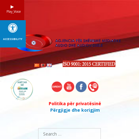
Skip
to
Play_Voice
content
ACCESSIBILITY
Politika për privatësinë
Përgjigje dhe korigjim
Search
for: