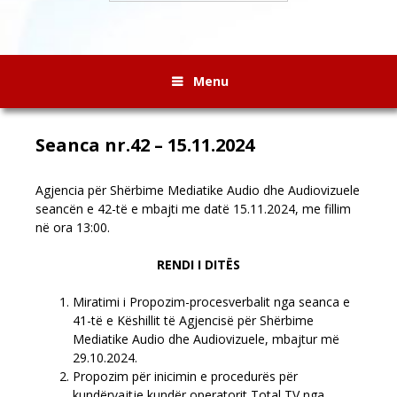
Menu
Seanca nr.42 – 15.11.2024
Agjencia për Shërbime Mediatike Audio dhe Audiovizuele
seancën e 42-të e mbajti me datë 15.11.2024, me fillim
në ora 13:00.
RENDI I DITËS
Miratimi i Propozim-procesverbalit nga seanca e
41-të e Këshillit të Agjencisë për Shërbime
Mediatike Audio dhe Audiovizuele, mbajtur më
29.10.2024.
Propozim për inicimin e procedurës për
kundërvajtje kundër operatorit Total TV nga