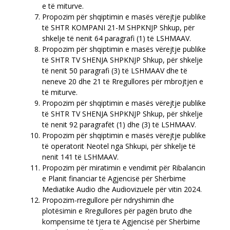
e të miturve.
Propozim për shqiptimin e masës vërejtje publike
të SHTR KOMPANI 21-М SHPKNJP Shkup, për
shkelje të nenit 64 paragrafi (1) të LSHMAAV.
Propozim për shqiptimin e masës vërejtje publike
të SHTR TV SHENJA SHPKNJP Shkup, për shkelje
të nenit 50 paragrafi (3) të LSHMAAV dhe të
neneve 20 dhe 21 të Rregullores për mbrojtjen e
të miturve.
Propozim për shqiptimin e masës vërejtje publike
të SHTR TV SHENJA SHPKNJP Shkup, për shkelje
të nenit 92 paragrafët (1) dhe (3) të LSHMAAV.
Propozim për shqiptimin e masës vërejtje publike
të operatorit Neotel nga Shkupi, për shkelje të
nenit 141 të LSHMAAV.
Propozim për miratimin e vendimit për Ribalancin
e Planit financiar të Agjencisë për Shërbime
Mediatike Audio dhe Audiovizuele për vitin 2024.
Propozim-rregullore për ndryshimin dhe
plotësimin e Rregullores për pagën bruto dhe
kompensime të tjera të Agjencisë për Shërbime