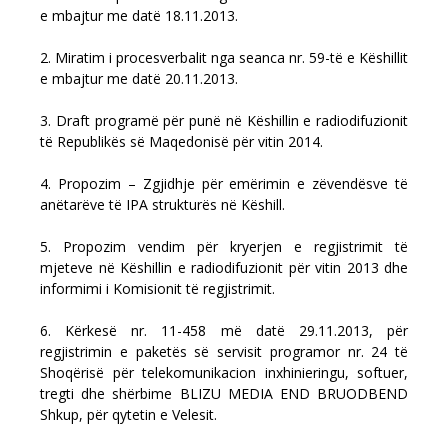
e mbajtur me datë 18.11.2013.
2. Miratim i procesverbalit nga seanca nr. 59-të e Këshillit
e mbajtur me datë 20.11.2013.
3. Draft programë për punë në Këshillin e radiodifuzionit
të Republikës së Maqedonisë për vitin 2014.
4. Propozim – Zgjidhje për emërimin e zëvendësve të
anëtarëve të IPA strukturës në Këshill.
5. Propozim vendim për kryerjen e regjistrimit të
mjeteve në Këshillin e radiodifuzionit për vitin 2013 dhe
informimi i Komisionit të regjistrimit.
6. Kërkesë nr. 11-458 më datë 29.11.2013, për
regjistrimin e paketës së servisit programor nr. 24 të
Shoqërisë për telekomunikacion inxhinieringu, softuer,
tregti dhe shërbime BLIZU MEDIA END BRUODBEND
Shkup, për qytetin e Velesit.