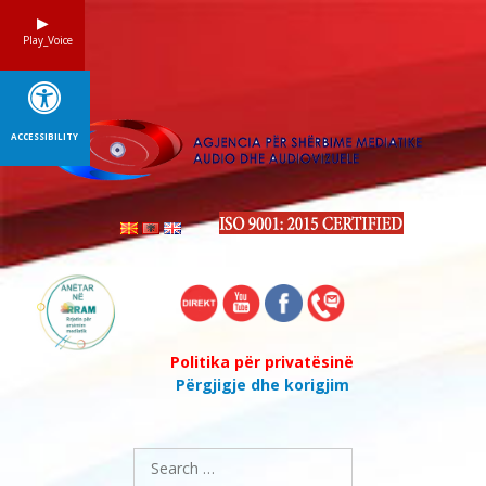
Skip
to
Play_Voice
content
ACCESSIBILITY
Politika për privatësinë
Përgjigje dhe korigjim
Search
for: