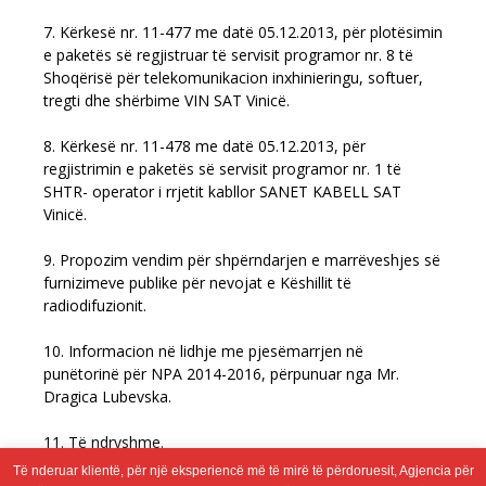
7. Kërkesë nr. 11-477 me datë 05.12.2013, për plotësimin
e paketës së regjistruar të servisit programor nr. 8 të
Shoqërisë për telekomunikacion inxhinieringu, softuer,
tregti dhe shërbime VIN SAT Vinicë.
8. Kërkesë nr. 11-478 me datë 05.12.2013, për
regjistrimin e paketës së servisit programor nr. 1 të
SHTR- operator i rrjetit kabllor SANET KABELL SAT
Vinicë.
9. Propozim vendim për shpërndarjen e marrëveshjes së
furnizimeve publike për nevojat e Këshillit të
radiodifuzionit.
10. Informacion në lidhje me pjesëmarrjen në
punëtorinë për NPA 2014-2016, përpunuar nga Mr.
Dragica Lubevska.
11. Të ndryshme.
Të nderuar klientë, për një eksperiencë më të mirë të përdoruesit, Agjencia për