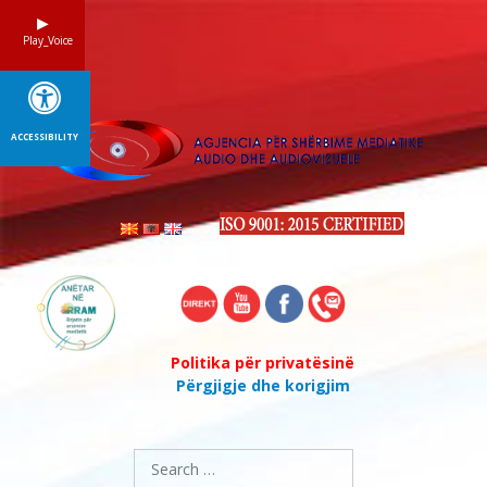
Skip
to
Play_Voice
content
ACCESSIBILITY
Politika për privatësinë
Përgjigje dhe korigjim
Search
for: