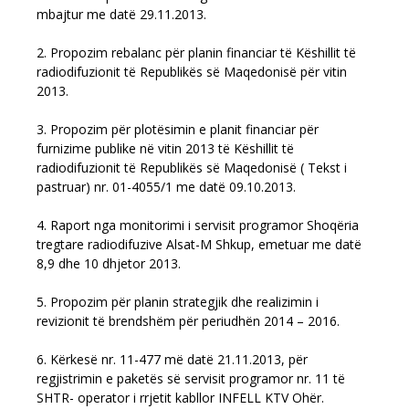
mbajtur me datë 29.11.2013.
2. Propozim rebalanc për planin financiar të Këshillit të
radiodifuzionit të Republikës së Maqedonisë për vitin
2013.
3. Propozim për plotësimin e planit financiar për
furnizime publike në vitin 2013 të Këshillit të
radiodifuzionit të Republikës së Maqedonisë ( Tekst i
pastruar) nr. 01-4055/1 me datë 09.10.2013.
4. Raport nga monitorimi i servisit programor Shoqëria
tregtare radiodifuzive Alsat-M Shkup, emetuar me datë
8,9 dhe 10 dhjetor 2013.
5. Propozim për planin strategjik dhe realizimin i
revizionit të brendshëm për periudhën 2014 – 2016.
6. Kërkesë nr. 11-477 më datë 21.11.2013, për
regjistrimin e paketës së servisit programor nr. 11 të
SHTR- operator i rrjetit kabllor INFELL KTV Ohër.