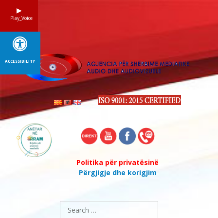
Skip
to
Play_Voice
content
ACCESSIBILITY
Politika për privatësinë
Përgjigje dhe korigjim
Search
for: