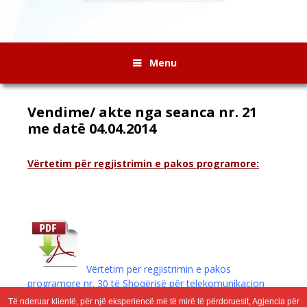
Menu
Vendime/ akte nga seanca nr. 21
me datë 04.04.2014
Vërtetim për regjistrimin e pakos programore:
Vërtetim për regjistrimin e pakos
programore nr. 30 të Shoqërisë për telekomunikacion
inxhinieringu, softuer, tregti dhe shërbime BLIZU MEDIA
Të nderuar klientë, për një eksperiencë më të mirë të përdoruesit, Agjencia për