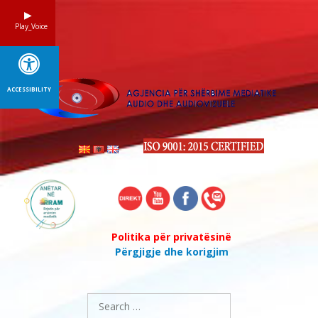
Skip
to
Play_Voice
content
ACCESSIBILITY
Politika për privatësinë
Përgjigje dhe korigjim
Search
for: