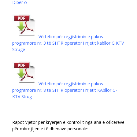
Dibër о
Vërtetim për regjistrimin e pakos
programore nr. 3 të SHTR operator i rrjetit kabllor G KTV
Strugë
Vërtetim për regjistrimin e pakos
programore nr. 8 të SHTR operator i rrjetit KAbllor G-
KTV Strug
Rapot vjetor për kryerjen e kontrollit nga ana e oficerëve
për mbrojtjen e të dhënave personale: