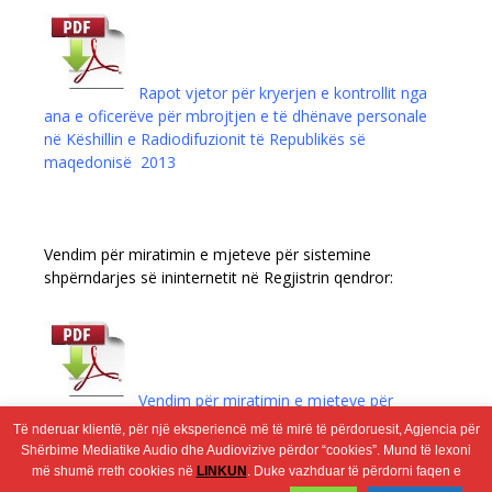
Rapot vjetor për kryerjen e kontrollit nga
ana e oficerëve për mbrojtjen e të dhënave personale
në Këshillin e Radiodifuzionit të Republikës së
maqedonisë 2013
Vendim për miratimin e mjeteve për sistemine
shpërndarjes së ininternetit në Regjistrin qendror:
Vendim për miratimin e mjeteve për
sistemine shpërndarjes së in
internetit në Regjistrin
Të nderuar klientë, për një eksperiencë më të mirë të përdoruesit, Agjencia për
qendror
Shërbime Mediatike Audio dhe Audiovizive përdor “cookies”. Mund të lexoni
më shumë rreth cookies në
LINKUN
. Duke vazhduar të përdorni faqen e