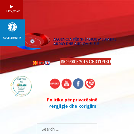
Skip
to
Play_Voice
content
ACCESSIBILITY
Politika për privatësinë
Përgjigje dhe korigjim
Search
for: