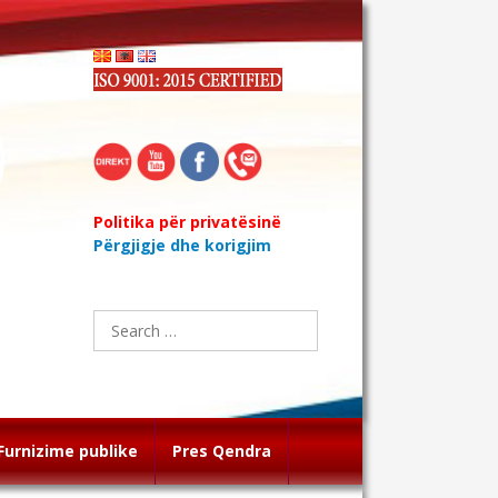
Politika për privatësinë
Përgjigje dhe korigjim
Search
for:
Furnizime publike
Pres Qendra