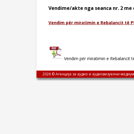
Vendime/akte nga seanca nr. 2 me 
Vendim për miratimin e Rebalancit të Pl
Vendim për miratimin e Rebalancit të
2026 © Агенција за аудио и аудиовизуелни медиум