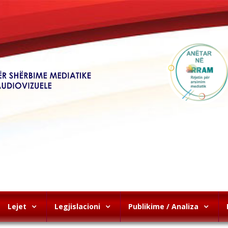
Lejet
Legjislacioni
Publikime / Analiza