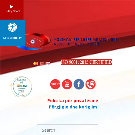
Skip
to
Play_Voice
content
ACCESSIBILITY
Politika për privatësinë
Përgjigje dhe korigjim
Search
for: