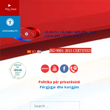
Skip
to
Play_Voice
content
ACCESSIBILITY
Politika për privatësinë
Përgjigje dhe korigjim
Search
for: