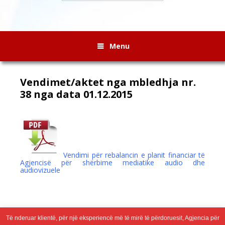
Menu
Vendimet/aktet nga mbledhja nr.
38 nga data 01.12.2015
Vendimi për rebalancin e planit financiar të
Agjencisë për shërbime mediatike audio dhe
audiovizuele
Të nderuar klientë, për një eksperiencë më të mirë të përdoruesit, Agjencia për