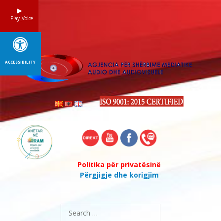
Skip
to
Play_Voice
content
ACCESSIBILITY
Politika për privatësinë
Përgjigje dhe korigjim
Search
for: