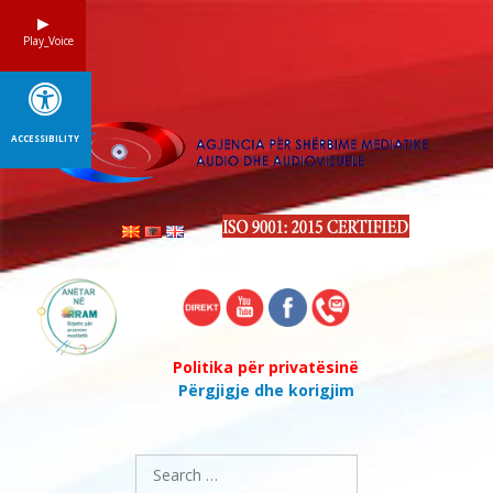
Skip
to
Play_Voice
content
ACCESSIBILITY
Politika për privatësinë
Përgjigje dhe korigjim
Search
for: