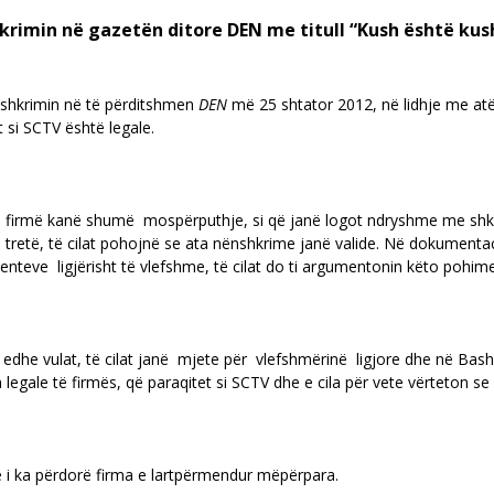
krimin në gazetën ditore DEN me titull “Kush është kush
n shkrimin në të përditshmen
DEN
më 25 shtator 2012, në lidhje me atë 
t si SCTV është legale.
 firmë kanë shumë mospërputhje, si që janë logot ndryshme me shk
ë tretë, të cilat pohojnë se ata nënshkrime janë valide. Në dokument
nteve ligjërisht të vlefshme, të cilat do ti argumentonin këto pohime
 edhe vulat, të cilat janë mjete për vlefshmërinë ligjore dhe në Bash
n legale të firmës, që paraqitet si SCTV dhe e cila për vete vërteton
ë i ka përdorë firma e lartpërmendur mëpërpara.