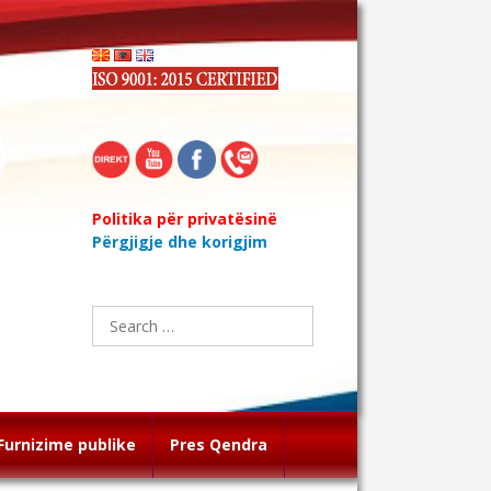
Politika për privatësinë
Përgjigje dhe korigjim
Search
for:
Furnizime publike
Pres Qendra