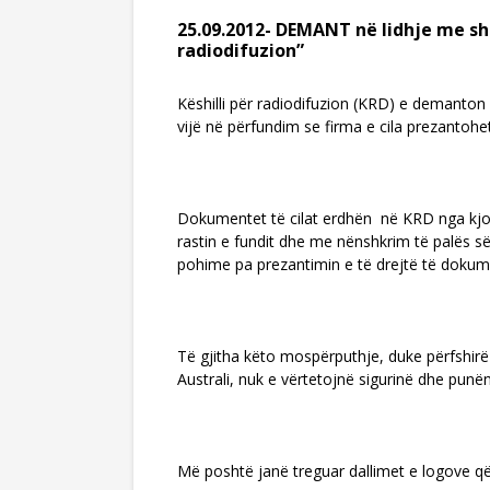
25.09.2012- DEMANT në lidhje me sh
radiodifuzion”
Këshilli për radiodifuzion (KRD) e demanto
vijë në përfundim se firma e cila prezantohe
Dokumentet të cilat erdhën në KRD nga kjo
rastin e fundit dhe me nënshkrim të palës s
pohime pa prezantimin e të drejtë të dokume
Të gjitha këto mospërputhje, duke përfshirë
Australi, nuk e vërtetojnë sigurinë dhe punë
Më poshtë janë treguar dallimet e logove q