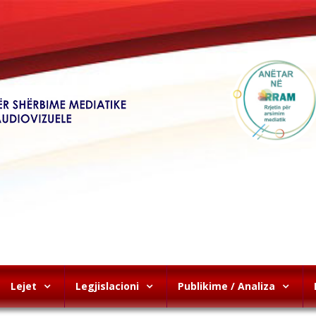
Lejet
Legjislacioni
Publikime / Analiza