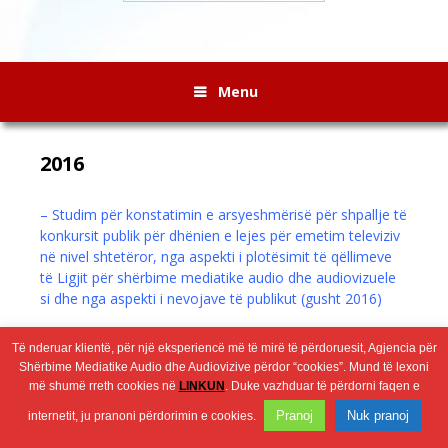
Menu
2016
– Studim për konstatimin e arsyeshmërisë për shpallje të
konkursit publik për dhënien e lejes për emetim televiziv
në nivel shtetëror, nga aspekti i plotësimit të qëllimeve
të Ligjit për shërbime mediatike audio dhe audiovizuele
si dhe nga aspekti i nevojave të publikut (gusht 2016)
Të nderuar klientë, për një eksperiencë më të mirë të përdoruesit, Agjencia për
Wingaga
provides
Shërbime Mediatike Audio dhe Audiovizive përdor “cookies”. Mund të lexoni
2026 © Агенција за аудио и аудиовизуелни медиумски услуги
unique
më shumë rreth cookies në
LINKUN
. Duke vazhduar të përdorni faqen e
content
Pranoj
Nuk pranoj
internetit, ju pranoni përdorimin e cookies.
and
entertaining