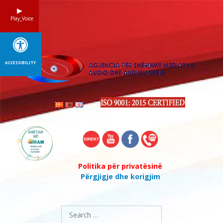
Skip
to
Play_Voice
content
ACCESSIBILITY
Politika për privatësinë
Përgjigje dhe korigjim
Search
for: