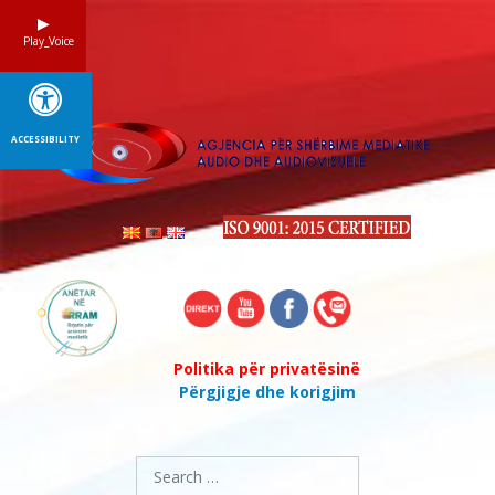
Skip
to
Play_Voice
content
ACCESSIBILITY
Politika për privatësinë
Përgjigje dhe korigjim
Search
for: