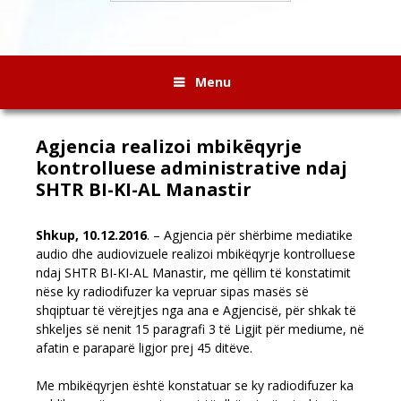
Menu
Agjencia realizoi mbikëqyrje
kontrolluese administrative ndaj
SHTR BI-KI-AL Manastir
Shkup, 10.12.2016
.
– Agjencia për shërbime mediatike
audio dhe audiovizuele realizoi mbikëqyrje kontrolluese
ndaj SHTR BI-KI-AL Manastir, me qëllim të konstatimit
nëse ky radiodifuzer
ka vepruar sipas masës së
shqiptuar të vërejtjes nga ana e Agjencisë, për shkak të
shkeljes së nenit 15 paragrafi 3 të Ligjit për mediume, në
afatin e paraparë ligjor prej 45 ditëve.
Me mbikëqyrjen është konstatuar se ky radiodifuzer ka