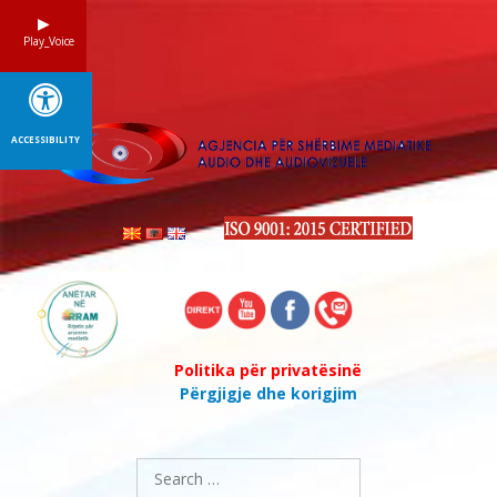
Skip
to
Play_Voice
content
ACCESSIBILITY
Politika për privatësinë
Përgjigje dhe korigjim
Search
for: