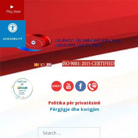
Skip
to
Play_Voice
content
ACCESSIBILITY
Politika për privatësinë
Përgjigje dhe korigjim
Search
for: