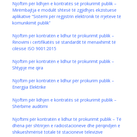
Njoftim për lidhjen e kontratës së prokurimit publik –
Mirëmbajtja e modulit shtesë të zgjidhjes ekzistuese
aplikative “Sistemi për regjistrin elektronik të rrjeteve të
komunikimit publik”
Njoftim për kontratën e lidhur të prokurimit publik –
Rinovimi i certifikatës së standardit të menaxhimit të
cilësisë ISO 9001:2015
Njoftim për kontratën e lidhur të prokurimit publik –
Shtypje me qira
Njoftim për kontratën e lidhur për prokurim publik –
Energjia Elektrike
Njoftim për lidhjen e kontratës së prokurimit publik –
Shërbime auditimi
Njoftimi për kontratën e lidhur të prokurimit publik – Të
dhëna për shtrirjen e radiostacioneve dhe përqindjen e
shikueshmërisë totale të stacioneve televizive