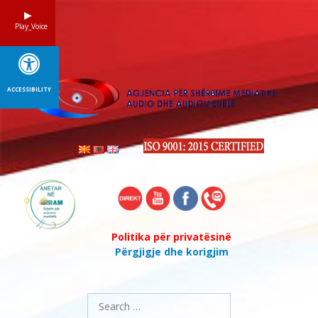
Skip
to
Play_Voice
content
ACCESSIBILITY
Politika për privatësinë
Përgjigje dhe korigjim
Search
for: