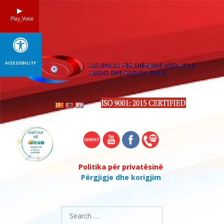
Skip
to
Play_Voice
content
ACCESSIBILITY
Politika për privatësinë
Përgjigje dhe korigjim
Search
for: