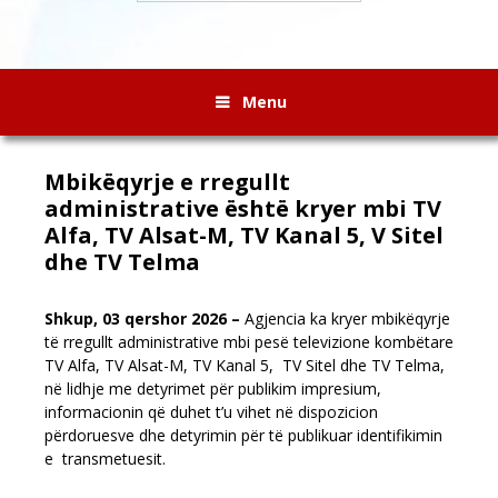
Menu
Mbikëqyrje e rregullt
administrative është kryer mbi TV
Alfa, ТV Alsat-М, ТV Kanal 5, V Sitel
dhe TV Telma
Shkup
,
03 qershor
2026
–
Аgjencia ka kryer mbikëqyrje
të rregullt administrative mbi pesë televizione kombëtare
TV Alfa, TV Alsat-М, ТV Kanal 5, ТV Sitel dhe TV Telma,
në lidhje me detyrimet për publikim impresium,
informacionin që duhet t’u vihet në dispozicion
përdoruesve dhe detyrimin për të publikuar identifikimin
e transmetuesit
.