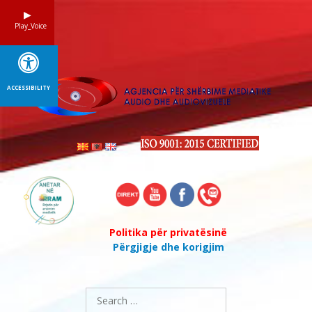
Skip
to
Play_Voice
content
ACCESSIBILITY
Politika për privatësinë
Përgjigje dhe korigjim
Search
for: