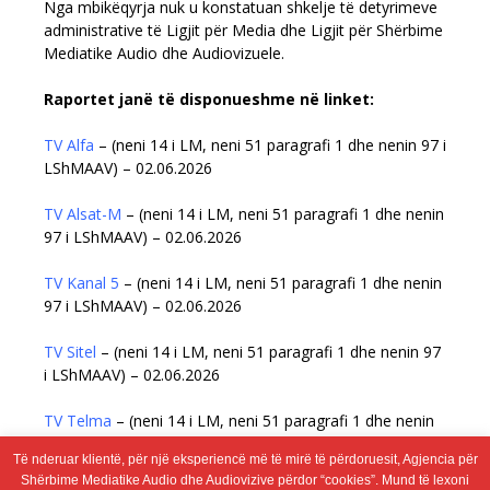
Nga mbikëqyrja nuk u konstatuan shkelje të detyrimeve
administrative të Ligjit për Media dhe Ligjit për Shërbime
Mediatike Audio dhe Audiovizuele.
Raportet janë të disponueshme në linket
:
ТV Alfa
– (neni 14 i LM, neni 51 paragrafi 1 dhe nenin 97 i
LShMAAV) – 02.06.2026
ТV Alsat-М
– (neni 14 i LM, neni 51 paragrafi 1 dhe nenin
97 i LShMAAV) – 02.06.2026
ТV Kanal 5
– (neni 14 i LM, neni 51 paragrafi 1 dhe nenin
97 i LShMAAV) – 02.06.2026
ТV Sitel
– (neni 14 i LM, neni 51 paragrafi 1 dhe nenin 97
i LShMAAV) – 02.06.2026
ТV Telma
– (neni 14 i LM, neni 51 paragrafi 1 dhe nenin
97 i LShMAAV) – 02.06.2026
Të nderuar klientë, për një eksperiencë më të mirë të përdoruesit, Agjencia për
Shërbime Mediatike Audio dhe Audiovizive përdor “cookies”. Mund të lexoni