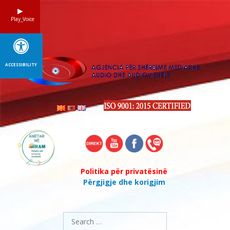
Skip
to
Play_Voice
content
ACCESSIBILITY
Politika për privatësinë
Përgjigje dhe korigjim
Search
for: