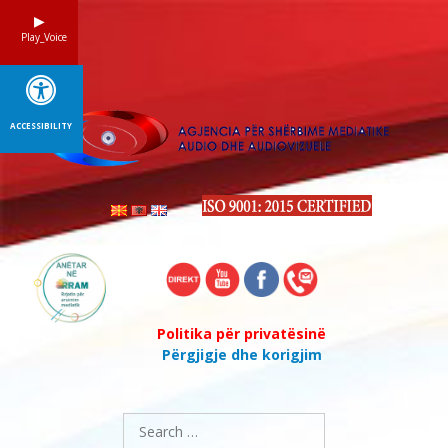
Skip
to
Play_Voice
content
ACCESSIBILITY
Politika për privatësinë
Përgjigje dhe korigjim
Search
for: