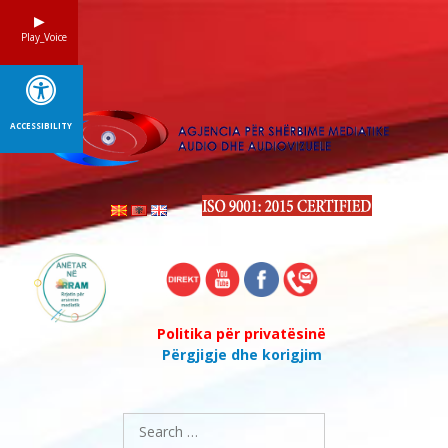
Skip
to
Play_Voice
content
ACCESSIBILITY
Politika për privatësinë
Përgjigje dhe korigjim
Search
for: