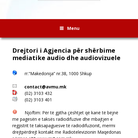
Menu
Drejtori i Agjencia për shërbime
mediatike audio dhe audiovizuele
rr.“Makedonija” nr.38, 1000 Shkup
contact@avmu.mk
(02) 3103 432
(02) 3103 401
Njoftim: Për të gjitha çështjet që kanë të bëjnë
me pagesën e taksës radiodifuzive dhe mbajtjen e
regjistrit të taksapaguesve të radiodifuzionit, merrni
drejtpërdrejt kontakt me Radiotelevizionin Maqedonas