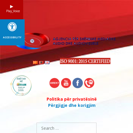
Skip
to
Play_Voice
content
ACCESSIBILITY
Politika për privatësinë
Përgjigje dhe korigjim
Search
for: