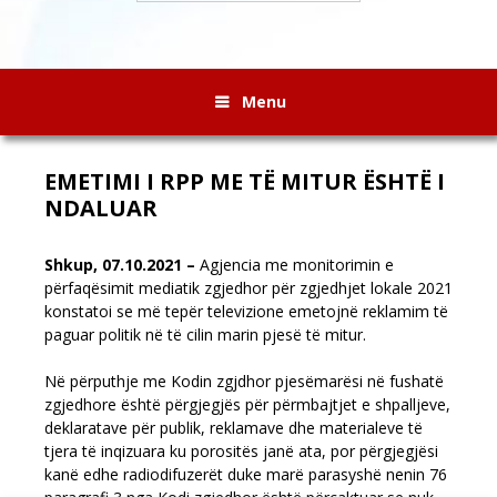
Menu
EMETIMI I RPP ME TË MITUR ËSHTË I
NDALUAR
Shkup, 07.10.2021 –
Agjencia me monitorimin e
përfaqësimit mediatik zgjedhor për zgjedhjet lokale 2021
konstatoi se më tepër televizione emetojnë reklamim të
paguar politik në të cilin marin pjesë të mitur
.
Në përputhje me Kodin zgjdhor pjesëmarësi në fushatë
zgjedhore është përgjegjës për përmbajtjet e shpalljeve,
deklaratave për publik, reklamave dhe materialeve të
tjera të inqizuara ku porositës janë ata, por përgjegjësi
kanë edhe radiodifuzerët duke marë parasyshë nenin 76