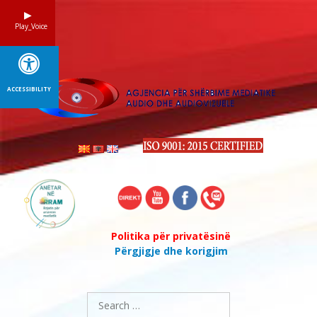
Skip
to
Play_Voice
content
ACCESSIBILITY
Politika për privatësinë
Përgjigje dhe korigjim
Search
for: