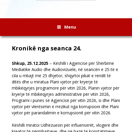
Menu
Kronikë nga seanca 24.
Shkup, 25.12.2025
– Këshilli i Agjencisë për Shërbime
Mediatike Audio dhe Audiovizuele, në seancën e 25-të e
cila u mbajt më 25 dhjetor, shqyrtoi pikat e rendit të
ditës dhe u miratua Plani vjetor për kryerje të
mbikëqyrjes programore për vitin 2026, Planin vjetor për
kryerje të mbikëqyrjes administrative për vitin 2026,
Programi i punës së Agjencisë për vitin 2026, si dhe Plani
vjetor për vlerësimin e rrezikut nga korrupsioni dhe Plani
vjetor për parandalimin e korrupsionit për vitin 2026.
Këshilli miratoi Udhëzuesin për influenserët, vlogerë dhe
kreator të përmbajtjeve, dhe në bazë të konstatimeve