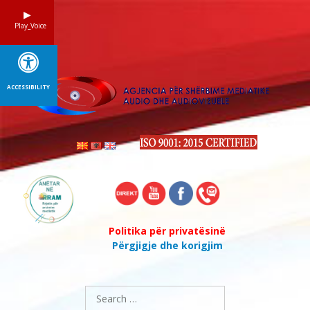
Skip
to
Play_Voice
content
ACCESSIBILITY
Politika për privatësinë
Përgjigje dhe korigjim
Search
for: