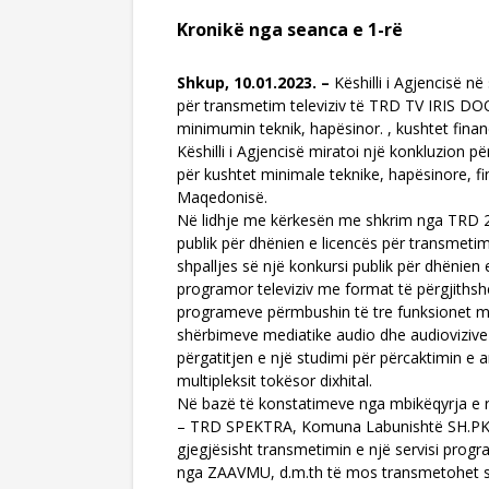
Kronikë nga seanca e 1-rë
Shkup, 10.01.2023. –
Këshilli i Agjencisë n
për transmetim televiziv të TRD TV IRIS DOO
minimumin teknik, hapësinor. , kushtet finan
Këshilli i Agjencisë miratoi një konkluzion p
për kushtet minimale teknike, hapësinore, fi
Maqedonisë.
Në lidhje me kërkesën me shkrim nga TRD 24 
publik për dhënien e licencës për transmetim 
shpalljes së një konkursi publik për dhënien 
programor televiziv me format të përgjithshë
programeve përmbushin të tre funksionet medi
shërbimeve mediatike audio dhe audiovizive p
përgatitjen e një studimi për përcaktimin e a
multipleksit tokësor dixhital.
Në bazë të konstatimeve nga mbikëqyrja e rre
– TRD SPEKTRA, Komuna Labunishtë SH.PK për
gjegjësisht transmetimin e një servisi prog
nga ZAAVMU, d.m.th të mos transmetohet së 