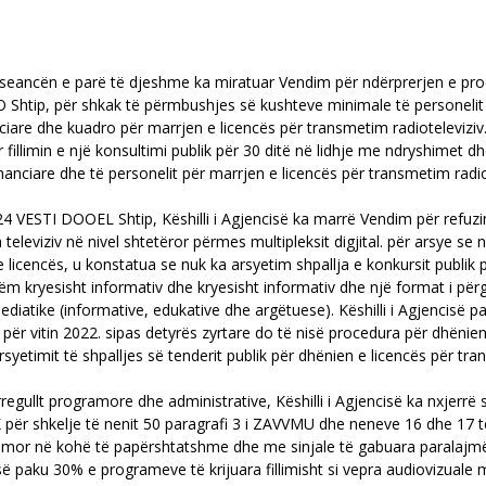
ë seancën e parë të djeshme ka miratuar Vendim për ndërprerjen e proc
 Shtip, për shkak të përmbushjes së kushteve minimale të personelit
ciare dhe kuadro për marrjen e licencës për transmetim radioteleviziv
ër fillimin e një konsultimi publik për 30 ditë në lidhje me ndryshimet
nanciare dhe të personelit për marrjen e licencës për transmetim radi
VESTI DOOEL Shtip, Këshilli i Agjencisë ka marrë Vendim për refuzim
televiziv në nivel shtetëror përmes multipleksit digjital. për arsye se 
e licencës, u konstatua se nuk ka arsyetim shpallja e konkursit publik
m kryesisht informativ dhe kryesisht informativ dhe një format i përgj
atike (informative, edukative dhe argëtuese). Këshilli i Agjencisë pas
ër vitin 2022. sipas detyrës zyrtare do të nisë procedura për dhënien
rsyetimit të shpalljes së tenderit publik për dhënien e licencës për tr
gullt programore dhe administrative, Këshilli i Agjencisë ka nxjerrë 
 shkelje të nenit 50 paragrafi 3 i ZAVVMU dhe neneve 16 dhe 17 të 
ramor në kohë të papërshtatshme dhe me sinjale të gabuara paralajmë
paku 30% e programeve të krijuara fillimisht si vepra audiovizuale