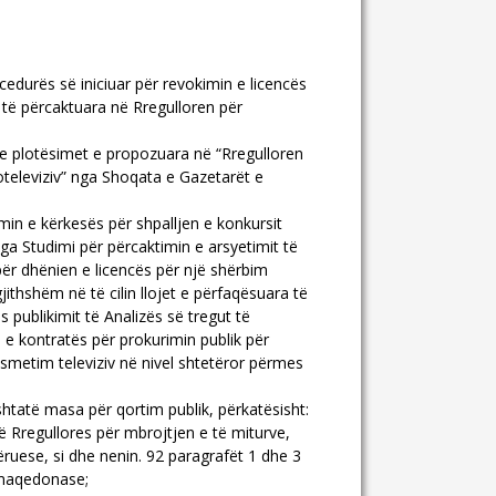
edurës së iniciuar për revokimin e licencës
 të përcaktuara në Rregulloren për
.
 dhe plotësimet e propozuara në “Rregulloren
oteleviziv” nga Shoqata e Gazetarët e
in e kërkesës për shpalljen e konkursit
nga Studimi për përcaktimin e arsyetimit të
 për dhënien e licencës për një shërbim
ithshëm në të cilin llojet e përfaqësuara të
 publikimit të Analizës së tregut të
 e kontratës për prokurimin publik për
ansmetim televiziv në nivel shtetëror përmes
shtatë masa për qortim publik, përkatësisht:
Rregullores për mbrojtjen e të miturve,
ruese, si dhe nenin. 92 paragrafët 1 dhe 3
 maqedonase;