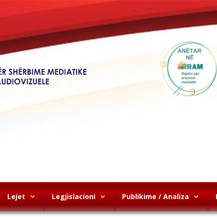
Lejet
Legjislacioni
Publikime / Analiza