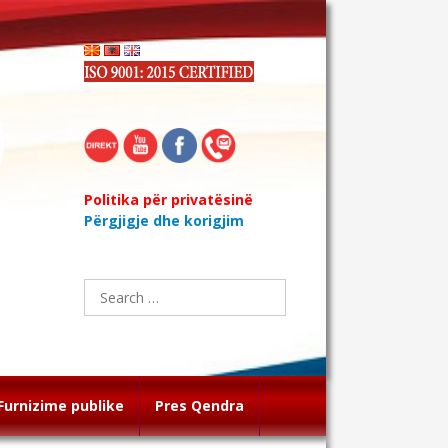
Politika për privatësinë
Përgjigje dhe korigjim
Search
for:
Furnizime publike
Pres Qendra