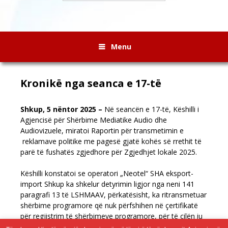
Menu
Kronikë nga seanca e 17-të
Shkup, 5 nëntor 2025 –
Në seancën e 17-të, Këshilli i
Agjencisë për Shërbime Mediatike Audio dhe
Audiovizuele, miratoi Raportin për transmetimin e
reklamave politike me pagesë gjatë kohës së rrethit të
parë të fushatës zgjedhore për Zgjedhjet lokale 2025.
Këshilli konstatoi se operatori „Neotel“ SHA eksport-
import Shkup ka shkelur detyrimin ligjor nga neni 141
paragrafi 13 të LSHMAAV, përkatësisht, ka ritransmetuar
shërbime programore që nuk përfshihen në çertifikatë
për regjistrim të shërbimeve programore, për të cilën iu
shqiptua masë paralajmërim publik dhe urdhëroi