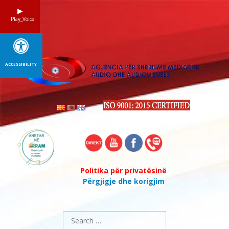
Skip
to
Play_Voice
content
ACCESSIBILITY
Politika për privatësinë
Përgjigje dhe korigjim
Search
for: