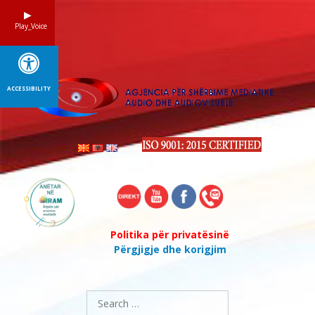
Skip
to
Play_Voice
content
ACCESSIBILITY
Politika për privatësinë
Përgjigje dhe korigjim
Search
for: