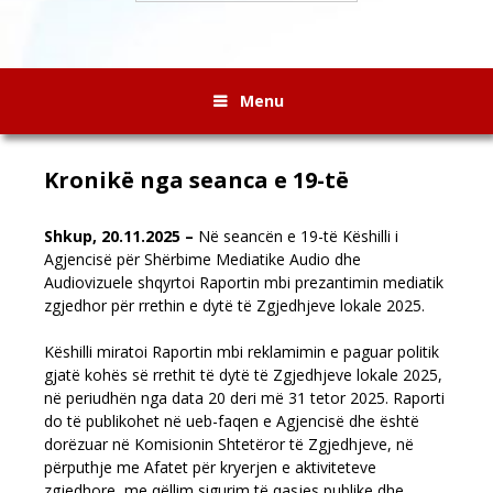
Menu
Kronikë nga seanca e 19-të
Shkup, 20.11.2025 –
Në seancën e 19-të Këshilli i
Agjencisë për Shërbime Mediatike Audio dhe
Audiovizuele shqyrtoi Raportin mbi prezantimin mediatik
zgjedhor për rrethin e dytë të Zgjedhjeve lokale 2025.
Këshilli miratoi Raportin mbi reklamimin e paguar politik
gjatë kohës së rrethit të dytë të Zgjedhjeve lokale 2025,
në periudhën nga data 20 deri më 31 tetor 2025. Raporti
do të publikohet në ueb-faqen e Agjencisë dhe është
dorëzuar në Komisionin Shtetëror të Zgjedhjeve, në
përputhje me Afatet për kryerjen e aktiviteteve
zgjedhore, me qëllim sigurim të qasjes publike dhe