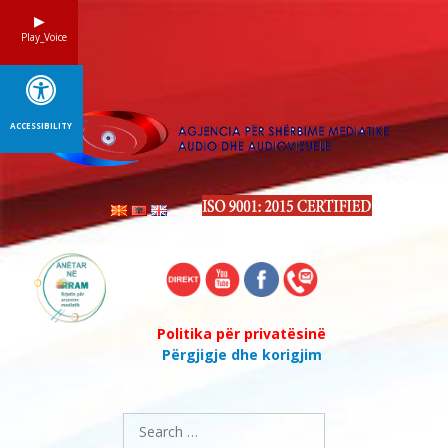
Skip
to
Play_Voice
content
ACCESSIBILITY
Politika për privatësinë
Përgjigje dhe korigjim
Search
for: