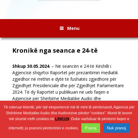
Menu
Kronikë nga seanca e 24-të
Shkup 30.05.2024
. – Në seancën e 24-të Këshilli i
Agjencisë shqyrtoi Raportet për prezantimin mediatik
zgjedhor në rrethin e dytë të fushatës zgjedhore për
Zgjedhjet Presidenciale dhe për Zgjedhjet Parlamentare
2024. Të dy Raportet u publikuan në ueb faqen e
Agjencisë për Shërbime Mediatike Audio dhe
Audiovizuele, në banerin
„Zgjedhjet 2024“
.
Të nderuar klientë, për një eksperiencë më të mirë të përdoruesit, Agjencia për
Shërbime Mediatike Audio dhe Audiovizive përdor “cookies”. Mund të lexoni
më shumë rreth cookies në
LINKUN
. Duke vazhduar të përdorni faqen e
Wingaga
provides
2026 © Агенција за аудио и аудиовизуелни медиумски услуги
Pranoj
Nuk pranoj
internetit, ju pranoni përdorimin e cookies.
unique
content