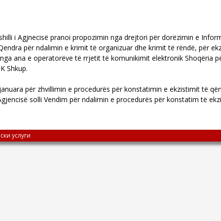
lli i Agjnecisë pranoi propozimin nga drejtori për dorëzimin e Inform
dra për ndalimin e krimit të organizuar dhe krimit të rëndë, për ekzi
a nga ana e operatorëve të rrjetit të komunikimit elektronik Shoqëria 
K Shkup.
uara për zhvillimin e procedurës për konstatimin e ekzistimit të qën
Agjencisë solli Vendim për ndalimin e procedurës për konstatim të ekz
ски услуги