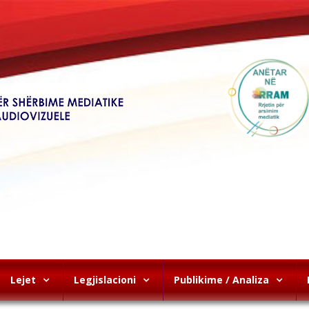
Lejet
Legjislacioni
Publikime / Analiza