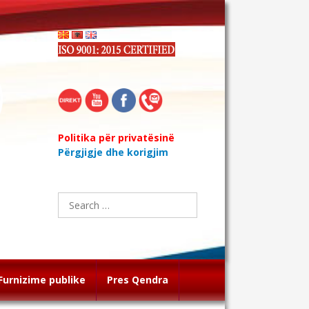
Politika për privatësinë
Përgjigje dhe korigjim
Search
for:
Furnizime publike
Pres Qendra