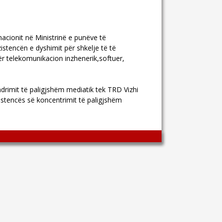
acionit në Ministrinë e punëve të
stencën e dyshimit për shkelje të të
për telekomunikacion inzhenerik,softuer,
drimit të paligjshëm mediatik tek TRD Vizhi
istencës së koncentrimit të paligjshëm
Wingaga
provides
unique
content
and
entertaining
resources
in
Greek.
Wingaga