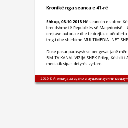
Kronikë nga seanca e 41-rë
Shkup, 08.10.2018
Në seancën e sotme Këshi
brendshme të Republikës së Maqedonisë – Qen
drejtave autoriale dhe të drejtat e përafërt
tregti dhe shërbime MULTIMEDIA- NET SHP
Duke pasur parasysh se pengesat janë mënjan
BM-TV KANAL VIZIJA SHPK Prilep, Këshilli i 
mediatik sipas detyrës zyrtare.
2026 © Агенција за аудио и аудиовизуелни медиум