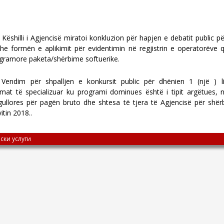
ëshilli i Agjencisë miratoi konkluzion për hapjen e debatit public 
dhe formën e aplikimit për evidentimin në regjistrin e operatorëv
rogramore paketa/shërbime softuerike.
oi Vendim për shpalljen e konkursit public për dhënien 1 (një ) 
mat të specializuar ku programi dominues është i tipit argëtues,
egullores për pagën bruto dhe shtesa të tjera të Agjencisë për shë
itin 2018..
ски услуги