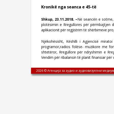
Kronikë nga seanca e 45-të
Shkup, 23.11.2018. –
Në seancën e sotme, K
plotësimin e Rregullores për përmbajtjen 
aplikacionit për regjistrim të shërbimeve p
Njëkohësisht, Këshilli i Agjencisë mirat
programor,radios folëse- muzikore me for
shtetëror, Rregullore për ndryshimin e Rr
Vendim për ribalansin të planit finansiar për v
2026 © Агенција за аудио и аудиовизуелни медиум