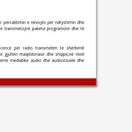
për përcaktimin e nevojës për ndryshimin dhe
e që transmetojnë paketa programore dhe të
licencë për radio transmetim të shërbimit
 në gjuhën maqedonase dhe shqipe,në nivel
rbime mediatike audio dhe audiovizuele dhe
Wingaga
provides
unique
content
and
entertaining
resources
in
Greek.
Wingaga