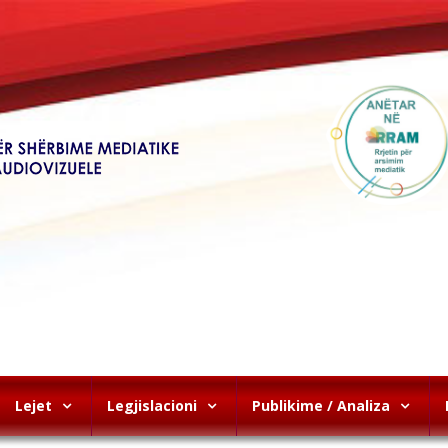
Lejet
Legjislacioni
Publikime / Analiza