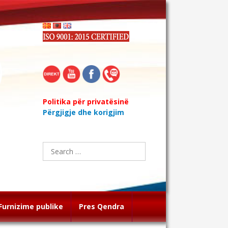
Politika për privatësinë
Përgjigje dhe korigjim
Search
for:
Furnizime publike
Pres Qendra