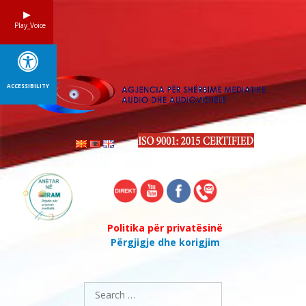
Skip
to
Play_Voice
content
ACCESSIBILITY
Politika për privatësinë
Përgjigje dhe korigjim
Search
for: