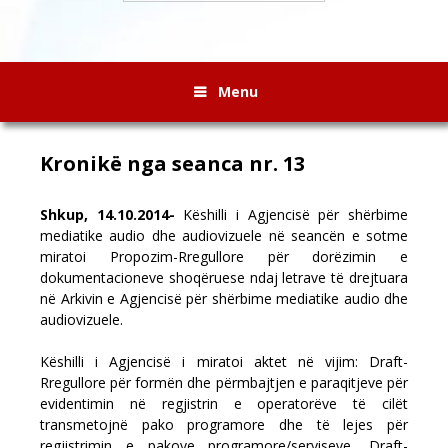
Menu
Kronikë nga seanca nr. 13
Shkup, 14.10.2014-
Këshilli i Agjencisë për shërbime
mediatike audio dhe audiovizuele në seancën e sotme
miratoi Propozim-Rregullore për dorëzimin e
dokumentacioneve shoqëruese ndaj letrave të drejtuara
në Arkivin e Agjencisë për shërbime mediatike audio dhe
audiovizuele.
Këshilli i Agjencisë i miratoi aktet në vijim: Draft-
Rregullore për formën dhe përmbajtjen e paraqitjeve për
evidentimin në regjistrin e operatorëve të cilët
transmetojnë pako programore dhe të lejes për
regjistrimin e pakove programore/serviseve, Draft-