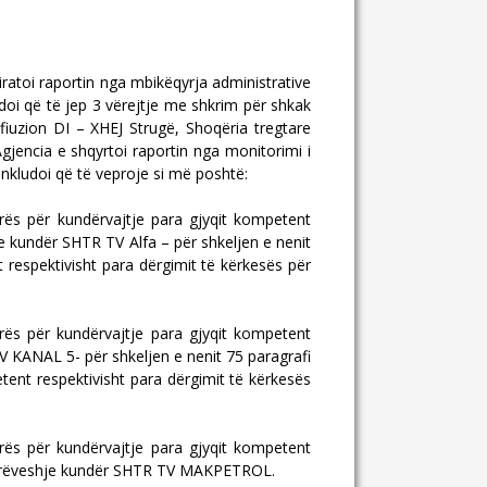
atoi raportin nga mbikëqyrja administrative
doi që të jep 3 vërejtje me shkrim për shkak
fiuzion DI – XHEJ Strugë, Shoqëria tregtare
jencia e shqyrtoi raportin nga monitorimi i
nkludoi që të veproje si më poshtë:
rës për kundërvajtje para gjyqit kompetent
e kundër SHTR TV Alfa – për shkeljen e nenit
 respektivisht para dërgimit të kërkesës për
rës për kundërvajtje para gjyqit kompetent
V KANAL 5- për shkeljen e nenit 75 paragrafi
tent respektivisht para dërgimit të kërkesës
rës për kundërvajtje para gjyqit kompetent
 marrëveshje kundër SHTR TV MAKPETROL.