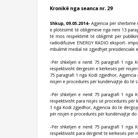
Kronikë nga seanca nr. 29
Shkup, 09.05.2014-
Agjencia për shërbime 
e plotësimit të obligimeve nga neni 13 para
të mos respektimit të obligimit për publik
radiodifuzive ENERGY RADIO eksport- import
mbulimit medial në zgjedhjet presidenciale 
-Për shkeljen e nenit 75 paragrafi 1 nga 
respektivisht dërgesën e kërkesës për nisje
75 paragrafi 1 nga Kodi zgjedhor, Agjencia 
nisjen e procedurës për kundërvajtje do të 
-Për shkeljen e nenit 75 paragrafi 1 nga 
respektivisht para nisjes së procedurës për
1 nga Kodi zgjedhor, Agjencia do të dërgoje
për nisjen e procedurës për kundërvajtje do
-Për shkeljen e nenit 75 paragrafi 1 nga 
respektivisht para dërgimit të kërkesës pë