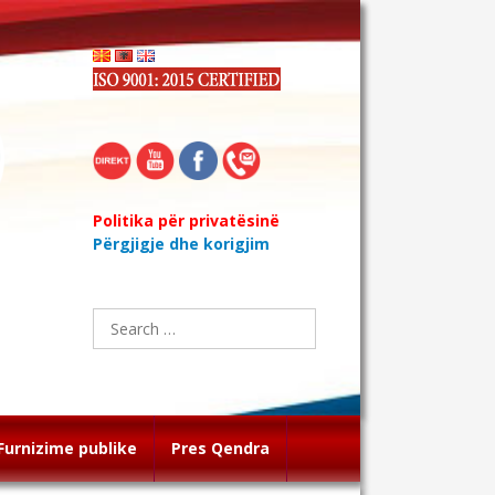
Politika për privatësinë
Përgjigje dhe korigjim
Search
for:
Furnizime publike
Pres Qendra