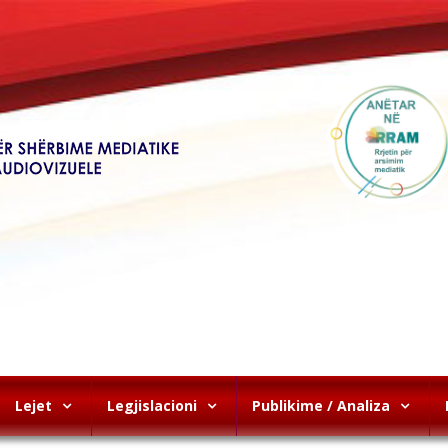
Lejet
Legjislacioni
Publikime / Analiza