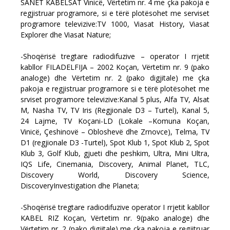
SANET KABELSAT Vinicë, Vërtetim nr. 4 me çka pakoja e
regjistruar programore, si e tërë plotësohet me serviset
programore televizive:TV 1000, Viasat History, Viasat
Explorer dhe Viasat Nature;
-Shoqërisë tregtare radiodifuzive – operator I rrjetit
kabllor FILADELFIJA – 2002 Koçan, Vërtetim nr. 9 (pako
analoge) dhe Vërtetim nr. 2 (pako digjitale) me çka
pakoja e regjistruar programore si e tërë plotësohet me
srviset programore televizive:Kanal 5 plus, Alfa TV, Alsat
M, Nasha TV, TV Iris (Regjionale D3 – Turtel), Kanal 5,
24 Lajme, TV Koçani-LD (Lokale –Komuna Koçan,
Vinicë, Çeshinovë – Obloshevë dhe Zrnovce), Telma, TV
D1 (regjionale D3 -Turtel), Spot Klub 1, Spot Klub 2, Spot
Klub 3, Golf Klub, gjueti dhe peshkim, Ultra, Mini Ultra,
IQS Life, Cinemania, Discovery, Animal Planet, TLC,
Discovery World, Discovery Science,
DiscoveryInvestigation dhe Planeta;
-Shoqërisë tregtare radiodifuzive operator I rrjetit kabllor
KABEL RIZ Koçan, Vërtetim nr. 9(pako analoge) dhe
Vërtetim nr. 2 (pako digjitale) me çka pakoja e regjitruar