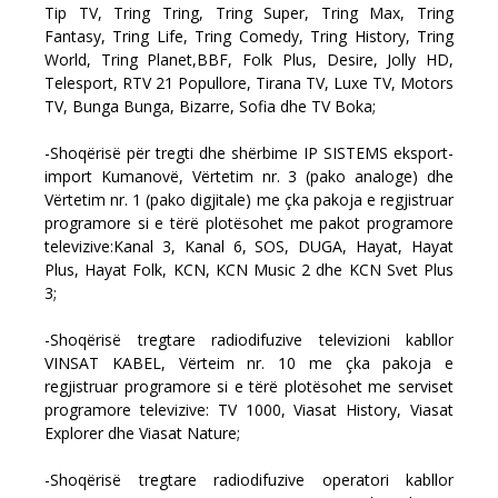
Tip TV, Tring Tring, Tring Super, Tring Max, Tring
Fantasy, Tring Life, Tring Comedy, Tring History, Tring
World, Tring Planet,BBF, Folk Plus, Desire, Jolly HD,
Telesport, RTV 21 Popullore, Tirana TV, Luxe TV, Motors
TV, Bunga Bunga, Bizarre, Sofia dhe TV Boka;
-Shoqërisë për tregti dhe shërbime IP SISTEMS eksport-
import Kumanovë, Vërtetim nr. 3 (pako analoge) dhe
Vërtetim nr. 1 (pako digjitale) me çka pakoja e regjistruar
programore si e tërë plotësohet me pakot programore
televizive:Kanal 3, Kanal 6, SOS, DUGA, Hayat, Hayat
Plus, Hayat Folk, KCN, KCN Music 2 dhe KCN Svet Plus
3;
-Shoqërisë tregtare radiodifuzive televizioni kabllor
VINSAT KABEL, Vërteim nr. 10 me çka pakoja e
regjistruar programore si e tërë plotësohet me serviset
programore televizive: TV 1000, Viasat History, Viasat
Explorer dhe Viasat Nature;
-Shoqërisë tregtare radiodifuzive operatori kabllor