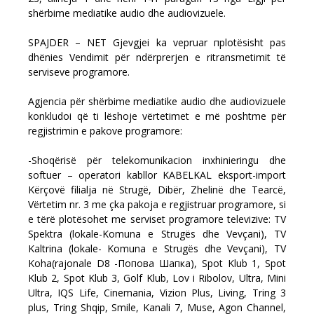
shërbime mediatike audio dhe audiovizuele.
SPAJDER – NET Gjevgjei ka vepruar пplotësisht pas
dhënies Vendimit për ndërprerjen e ritransmetimit të
serviseve programore.
Agjencia për shërbime mediatike audio dhe audiovizuele
konkludoi që ti lëshoje vërtetimet e më poshtme për
regjistrimin e pakove programore:
-Shoqërisë për telekomunikacion inxhinieringu dhe
softuer – operatori kabllor KABELKAL eksport-import
Kërçovë filialja në Strugë, Dibër, Zhelinë dhe Tearcë,
Vërtetim nr. 3 me çka pakoja e regjistruar programore, si
e tërë plotësohet me serviset programore televizive: TV
Spektra (lokale-Komuna e Strugës dhe Vevçani), TV
Kaltrina (lokale- Komuna e Strugës dhe Vevçani), TV
Koha(rajonale D8 -Попова Шапка), Spot Klub 1, Spot
Klub 2, Spot Klub 3, Golf Klub, Lov i Ribolov, Ultra, Mini
Ultra, IQS Life, Cinemania, Vizion Plus, Living, Tring 3
plus, Tring Shqip, Smile, Kanali 7, Muse, Agon Channel,