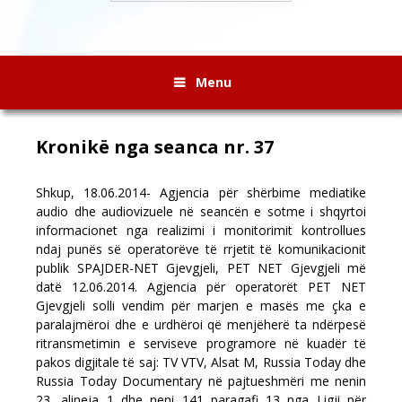
Menu
Kronikë nga seanca nr. 37
Shkup, 18.06.2014- Agjencia për shërbime mediatike
audio dhe audiovizuele në seancën e sotme i shqyrtoi
informacionet nga realizimi i monitorimit kontrollues
ndaj punës së operatorëve të rrjetit të komunikacionit
publik SPAJDER-NET Gjevgjeli, PET NET Gjevgjeli më
datë 12.06.2014. Agjencia për operatorët PET NET
Gjevgjeli solli vendim për marjen e masës me çka e
paralajmëroi dhe e urdhëroi që menjëherë ta ndërpesë
ritransmetimin e serviseve programore në kuadër të
pakos digjitale të saj: TV VTV, Alsat M, Russia Today dhe
Russia Today Documentary në pajtueshmëri me nenin
23, alineja 1 dhe neni 141 paragafi 13 nga Ligji për