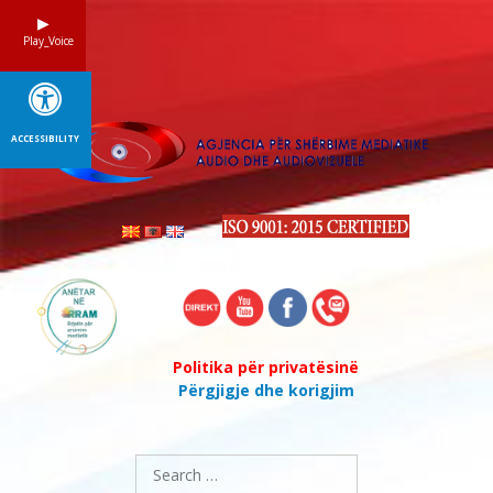
Skip
to
Play_Voice
content
ACCESSIBILITY
Politika për privatësinë
Përgjigje dhe korigjim
Search
for: