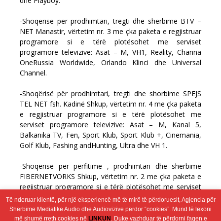
dhe Playboy.
-Shoqërisë për prodhimtari, tregti dhe shërbime BTV –
NET Manastir, vërtetim nr. 3 me çka paketa e regjistruar
programore si e tërë plotësohet me serviset
programore televizive: Asat – M, VH1, Reality, Channa
OneRussia Worldwide, Orlando Klinci dhe Universal
Channel.
-Shoqërisë për prodhimtari, tregti dhe shorbime SPEJS
TEL NET fsh. Kadinë Shkup, vërtetim nr. 4 me çka paketa
e regjistruar programore si e tërë plotësohet me
serviset programore televizive: Asat – M, Kanal 5,
Balkanika TV, Fen, Sport Klub, Sport Klub +, Cinemania,
Golf Klub, Fashing andHunting, Ultra dhe VH 1.
-Shoqërisë për përfitime , prodhimtari dhe shërbime
FIBERNETVORKS Shkup, vërtetim nr. 2 me çka paketa e
regjistruar programore si e tërë plotësohet me serviset
programore televizive: Alsat-M, Alfa TV, Nasha TV,
Të nderuar klientë, për një eksperiencë më të mirë të përdoruesit, Agjencia për
History и Crime andinvestigation Network.
Shërbime Mediatike Audio dhe Audiovizive përdor “cookies”. Mund të lexoni
më shumë rreth cookies në
LINKUN
. Duke vazhduar të përdorni faqen e