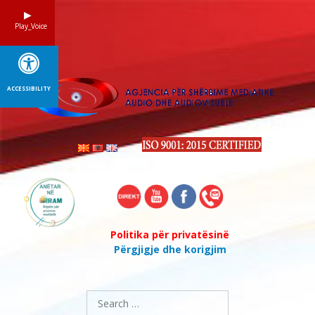
Skip
to
Play_Voice
content
ACCESSIBILITY
Politika për privatësinë
Përgjigje dhe korigjim
Search
for: