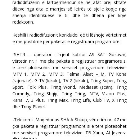
radiodifuzerin e lartpërmendur se në afat prej shtatë
ditëve nga dita e marrjes së letrës të sjelle kopje nga
shenja identifikuese e tij dhe të dhëna për krye
redaktorin.
Këshilli i radiodifuzionit konkludoi që ti lëshoje vërtetimet
e më poshtme për paketat e regjistruara programore:
-SHTR – operator i rrjetit kabllor AS SAT Gostivar,
vërtetin nr. 1 me çka paketa e regjistruar programore si
e tërë plotësohet me serviset programore televizive:
MTV 1, MTV 2, MTV 3, Telma, Alsat – M, TV Koha
(rajonale), G-TV (lokale), TV 2 (lokale), Tring Super, Tring
Sport, Folk Plus, Tring World, Mediasat (scan), Tring
Comedy, Tring Shqip, Tring Tring, NTV, Vizion Plus,
Kanal 7, 3 Plus, Tring Max, Tring Life, Club TV, X Tring
dhe Tring Planet.
-Telekomit Maqedonas SHA A Shkup, vërtetim nr. 47 me
çka paketa e regjistruar programore si e tërë plotësohet
me serviset programore televizive: ТВ Хана, Al Jezeera