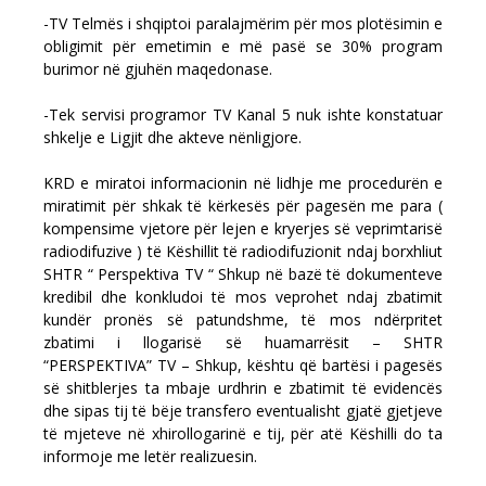
-TV Telmës i shqiptoi paralajmërim për mos plotësimin e
obligimit për emetimin e më pasë se 30% program
burimor në gjuhën maqedonase.
-Tek servisi programor TV Kanal 5 nuk ishte konstatuar
shkelje e Ligjit dhe akteve nënligjore.
KRD e miratoi informacionin në lidhje me procedurën e
miratimit për shkak të kërkesës për pagesën me para (
kompensime vjetore për lejen e kryerjes së veprimtarisë
radiodifuzive ) të Këshillit të radiodifuzionit ndaj borxhliut
SHTR “ Perspektiva TV “ Shkup në bazë të dokumenteve
kredibil dhe konkludoi të mos veprohet ndaj zbatimit
kundër pronës së patundshme, të mos ndërpritet
zbatimi i llogarisë së huamarrësit – SHTR
“PERSPEKTIVA” TV – Shkup, kështu që bartësi i pagesës
së shitblerjes ta mbaje urdhrin e zbatimit të evidencës
dhe sipas tij të bëje transfero eventualisht gjatë gjetjeve
të mjeteve në xhirollogarinë e tij, për atë Këshilli do ta
informoje me letër realizuesin.