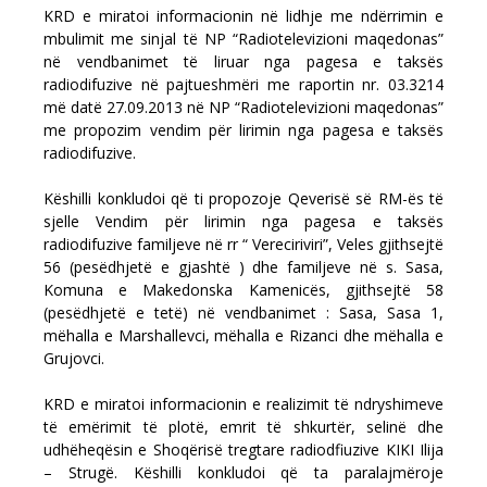
KRD e miratoi informacionin në lidhje me ndërrimin e
mbulimit me sinjal të NP “Radiotelevizioni maqedonas”
në vendbanimet të liruar nga pagesa e taksës
radiodifuzive në pajtueshmëri me raportin nr. 03.3214
më datë 27.09.2013 në NP “Radiotelevizioni maqedonas”
me propozim vendim për lirimin nga pagesa e taksës
radiodifuzive.
Këshilli konkludoi që ti propozoje Qeverisë së RM-ës të
sjelle Vendim për lirimin nga pagesa e taksës
radiodifuzive familjeve në rr “ Vereciriviri”, Veles gjithsejtë
56 (pesëdhjetë e gjashtë ) dhe familjeve në s. Sasa,
Komuna e Makedonska Kamenicës, gjithsejtë 58
(pesëdhjetë e tetë) në vendbanimet : Sasa, Sasa 1,
mëhalla e Marshallevci, mëhalla e Rizanci dhe mëhalla e
Grujovci.
KRD e miratoi informacionin e realizimit të ndryshimeve
të emërimit të plotë, emrit të shkurtër, selinë dhe
udhëheqësin e Shoqërisë tregtare radiodfiuzive KIKI Ilija
– Strugë. Këshilli konkludoi që ta paralajmëroje