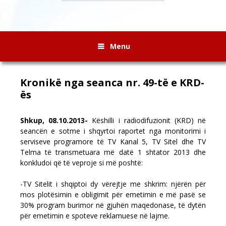
Menu
Kronikë nga seanca nr. 49-të e KRD-
ës
Shkup, 08.10.2013-
Këshilli i radiodifuzionit (KRD) në
seancën e sotme i shqyrtoi raportet nga monitorimi i
serviseve programore të TV Kanal 5, TV Sitel dhe TV
Telma të transmetuara më datë 1 shtator 2013 dhe
konkludoi që të veproje si më poshtë:
-TV Sitelit i shqiptoi dy vërejtje me shkrim: njërën për
mos plotësimin e obligimit për emetimin e më pasë se
30% program burimor në gjuhën maqedonase, të dytën
për emetimin e spoteve reklamuese në lajme.