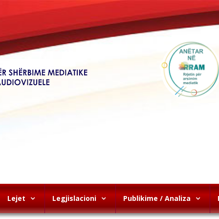
Lejet
Legjislacioni
Publikime / Analiza