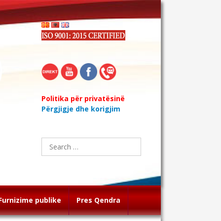
Politika për privatësinë
Përgjigje dhe korigjim
Search
for:
Furnizime publike
Pres Qendra