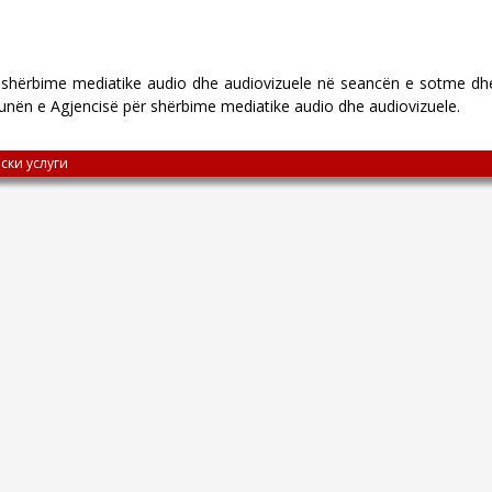
ër shërbime mediatike audio dhe audiovizuele në seancën e sotme dh
punën e Agjencisë për shërbime mediatike audio dhe audiovizuele.
ски услуги