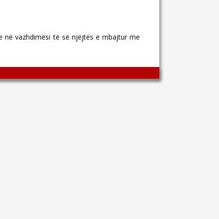
e në vazhdimësi të së njëjtës e mbajtur me
Wingaga
provides
unique
content
and
entertaining
resources
in
Greek.
Wingaga
is
a
reliable
source
of
information
and