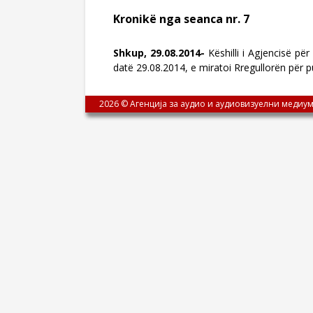
Kronikë nga seanca nr. 7
Shkup, 29.08.2014-
Këshilli i Agjencisë p
datë 29.08.2014, e miratoi Rregullorën për 
2026 © Агенција за аудио и аудиовизуелни медиум