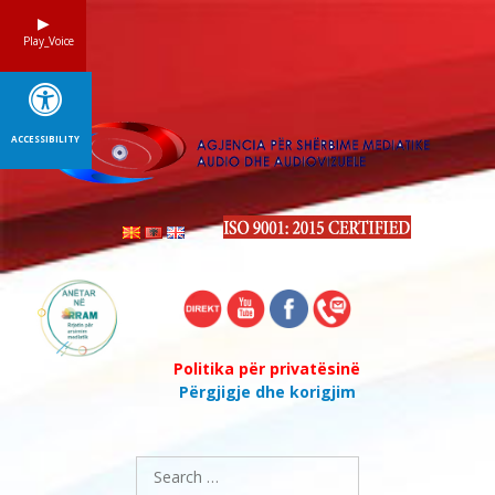
Skip
to
Play_Voice
content
ACCESSIBILITY
Politika për privatësinë
Përgjigje dhe korigjim
Search
for: