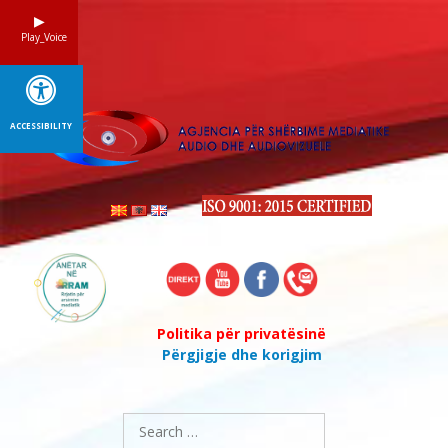
Skip
to
Play_Voice
content
ACCESSIBILITY
Politika për privatësinë
Përgjigje dhe korigjim
Search
for: