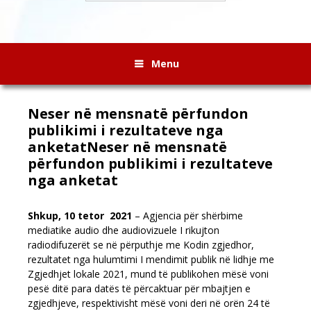
Menu
Neser në mensnatë përfundon
publikimi i rezultateve nga
anketatNeser në mensnatë
përfundon publikimi i rezultateve
nga anketat
Shkup, 10 tetor 2021
– Agjencia për shërbime
mediatike audio dhe audiovizuele I rikujton
radiodifuzerët se në përputhje me Kodin zgjedhor,
rezultatet nga hulumtimi I mendimit publik në lidhje me
Zgjedhjet lokale 2021, mund të publikohen mësë voni
pesë ditë para datës të përcaktuar për mbajtjen e
zgjedhjeve, respektivisht mësë voni deri në orën 24 të