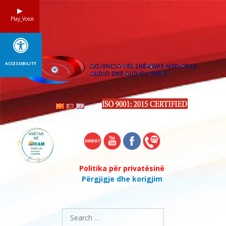
Skip
to
Play_Voice
content
ACCESSIBILITY
Politika për privatësinë
Përgjigje dhe korigjim
Search
for: