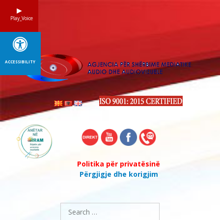
Skip
to
Play_Voice
content
ACCESSIBILITY
Politika për privatësinë
Përgjigje dhe korigjim
Search
for: