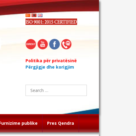
Politika për privatësinë
Përgjigje dhe korigjim
Search
for:
Furnizime publike
Pres Qendra