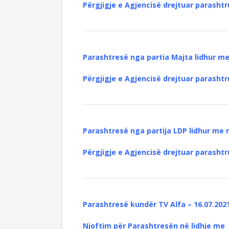
Përgjigje e Agjencisë drejtuar parashtr
Parashtresë nga partia Majta lidhur me
Përgjigje e Agjencisë drejtuar parashtr
Parashtresë nga partija LDP lidhur me n
Përgjigje e Agjencisë drejtuar parashtr
Parashtresë kundër TV Alfa – 16.07.202
Njoftim
p
ër
Parashtres
ë
n në lidhje me