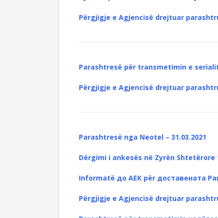
Përgjigje e Agjencisë drejtuar parashtr
Parashtresë për transmetimin e serialit
Përgjigje e Agjencisë drejtuar parashtr
Parashtresë nga Neotel – 31.03.2021
Dërgimi i ankesës në Zyrën Shtetërore t
Informatë до АЕК për доставената Par
Përgjigje e Agjencisë drejtuar parashtr