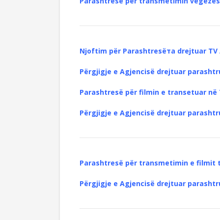
Parashtresë për transmetimin vegëzes 
Njoftim për Parashtresëта drejtuar TV 
Përgjigje e Agjencisë drejtuar parashtr
Parashtresë për filmin e transetuar në T
Përgjigje e Agjencisë drejtuar parashtr
Parashtresë për transmetimin e filmit t
Përgjigje e Agjencisë drejtuar parashtr