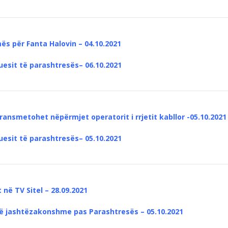
s për Fanta Halovin – 04.10.2021
uesit të parashtresës– 06.10.2021
ransmetohet nëpërmjet operatorit i rrjetit kabllor -05.10.2021
uesit të parashtresës– 05.10.2021
 në TV Sitel – 28.09.2021
së jashtëzakonshme pas Parashtresë
s – 05.10.2021