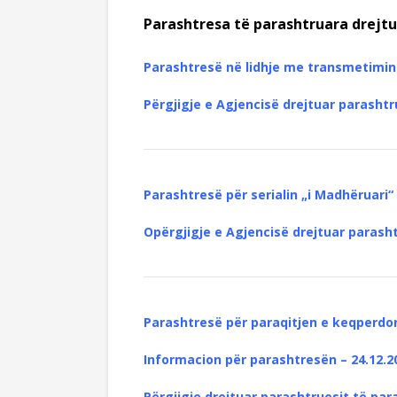
Parashtresa të parashtruara drejtua
Parashtresë në lidhje me transmetimin
Përgjigje e Agjencisë drejtuar parasht
Parashtresë për serialin „
i Madhëruari“
О
përgjigje e Agjencisë drejtuar parash
Parashtresë për paraqitjen e keqperdor
Informacion për parashtresën
– 24.12.2
Përgjigje drejtuar parashtruesit të pa