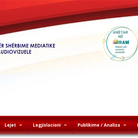
Lejet
Legjislacioni
Publikime / Analiza