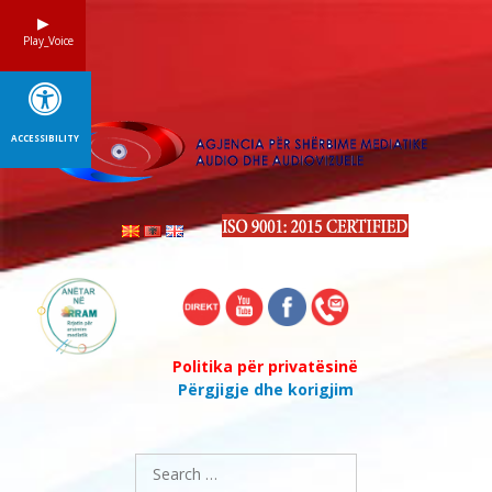
Skip
to
Play_Voice
content
ACCESSIBILITY
Politika për privatësinë
Përgjigje dhe korigjim
Search
for: