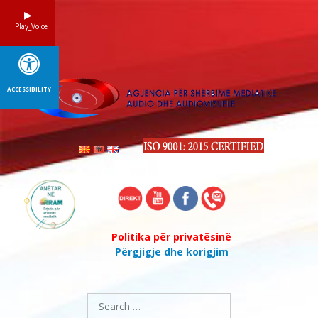
Skip
to
Play_Voice
content
ACCESSIBILITY
Politika për privatësinë
Përgjigje dhe korigjim
Search
for: