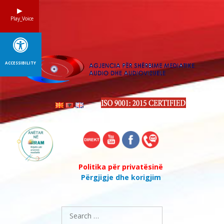
Skip
to
Play_Voice
content
ACCESSIBILITY
Politika për privatësinë
Përgjigje dhe korigjim
Search
for: