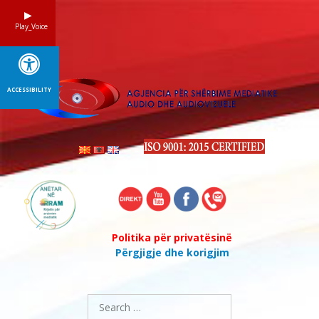
Skip
to
Play_Voice
content
ACCESSIBILITY
Politika për privatësinë
Përgjigje dhe korigjim
Search
for: