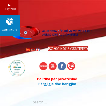
Skip
to
Play_Voice
content
ACCESSIBILITY
Politika për privatësinë
Përgjigje dhe korigjim
Search
for: