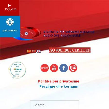
Skip
to
Play_Voice
content
ACCESSIBILITY
Politika për privatësinë
Përgjigje dhe korigjim
Search
for: