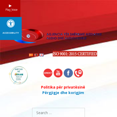
Skip
to
Play_Voice
content
ACCESSIBILITY
Politika për privatësinë
Përgjigje dhe korigjim
Search
for: